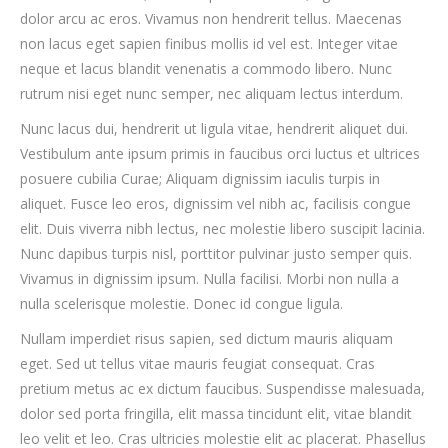
dolor arcu ac eros. Vivamus non hendrerit tellus. Maecenas
non lacus eget sapien finibus mollis id vel est. Integer vitae
neque et lacus blandit venenatis a commodo libero. Nunc
rutrum nisi eget nunc semper, nec aliquam lectus interdum.
Nunc lacus dui, hendrerit ut ligula vitae, hendrerit aliquet dui.
Vestibulum ante ipsum primis in faucibus orci luctus et ultrices
posuere cubilia Curae; Aliquam dignissim iaculis turpis in
aliquet. Fusce leo eros, dignissim vel nibh ac, facilisis congue
elit. Duis viverra nibh lectus, nec molestie libero suscipit lacinia.
Nunc dapibus turpis nisl, porttitor pulvinar justo semper quis.
Vivamus in dignissim ipsum. Nulla facilisi. Morbi non nulla a
nulla scelerisque molestie. Donec id congue ligula.
Nullam imperdiet risus sapien, sed dictum mauris aliquam
eget. Sed ut tellus vitae mauris feugiat consequat. Cras
pretium metus ac ex dictum faucibus. Suspendisse malesuada,
dolor sed porta fringilla, elit massa tincidunt elit, vitae blandit
leo velit et leo. Cras ultricies molestie elit ac placerat. Phasellus