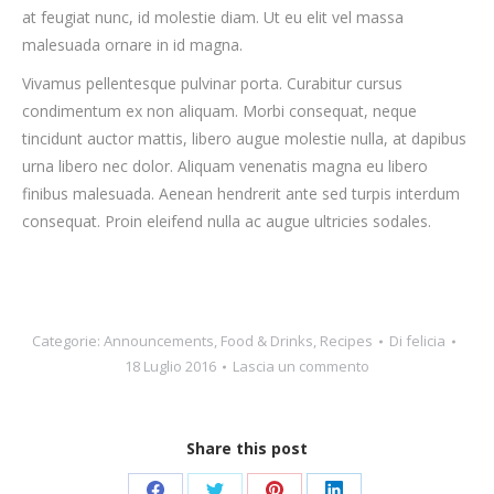
at feugiat nunc, id molestie diam. Ut eu elit vel massa
malesuada ornare in id magna.
Vivamus pellentesque pulvinar porta. Curabitur cursus
condimentum ex non aliquam. Morbi consequat, neque
tincidunt auctor mattis, libero augue molestie nulla, at dapibus
urna libero nec dolor. Aliquam venenatis magna eu libero
finibus malesuada. Aenean hendrerit ante sed turpis interdum
consequat. Proin eleifend nulla ac augue ultricies sodales.
Categorie:
Announcements
,
Food & Drinks
,
Recipes
Di
felicia
18 Luglio 2016
Lascia un commento
Share this post