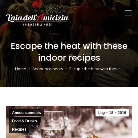
Escape the heat with these
indoor recipes
Tu sei qui:
Home
Announcements
Escape the heat with these…
Announcements
Lug
18
2016
Food & Drinks
Recipes