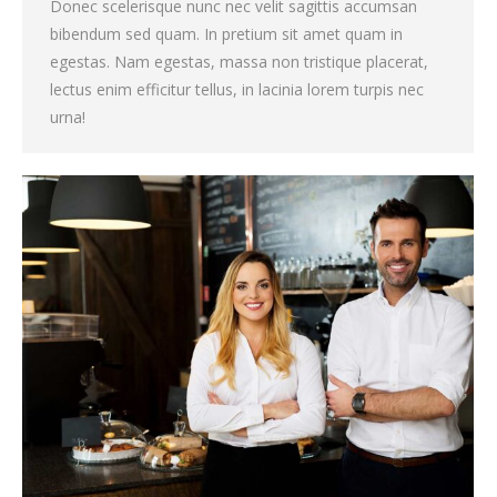
Donec scelerisque nunc nec velit sagittis accumsan
bibendum sed quam. In pretium sit amet quam in
egestas. Nam egestas, massa non tristique placerat,
lectus enim efficitur tellus, in lacinia lorem turpis nec
urna!