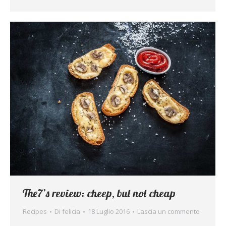
The7’s review: cheep, but not cheap
Recipes
Di
felicia
18 Luglio 2016
Lascia un commento