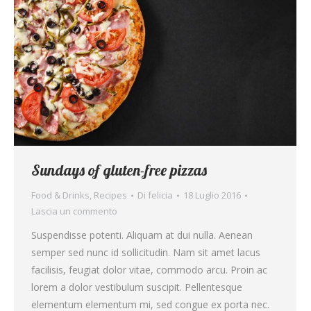
Sundays of gluten-free pizzas
Food & Drinks
,
Recipes
Di
felicia
18 Luglio 2016
Lascia un commento
Suspendisse potenti. Aliquam at dui nulla. Aenean
semper sed nunc id sollicitudin. Nam sit amet lacus
facilisis, feugiat dolor vitae, commodo arcu. Proin ac
lorem a dolor vestibulum suscipit. Pellentesque
elementum elementum mi, sed congue ex porta nec.