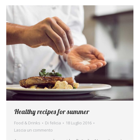
Healthy recipes for summer
Food & Drinks
Di
felicia
18 Luglio 2016
Lascia un commento